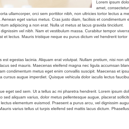
Lorem ipsum dolor
amet, consectetur
ta ullamcorper, orci sem porttitor nibh, non ultricies tortor lectus a me
ci. Aenean eget varius metus. Cras justo diam, facilisis et condimentum e
um adipiscing a non erat. Nulla ut metus at lacus gravida tincidunt.
, dignissim vel nibh. Nam et vestibulum massa. Curabitur tempor viverr
at et lectus. Mauris tristique neque eu purus dictum vel hendrerit tortor
st egestas lacinia. Aliquam erat volutpat. Nullam pretium, nisi non ult
s lacus sed mauris. Maecenas eleifend magna nec ligula accumsan bland
Etiam condimentum metus eget enim convallis suscipit. Maecenas et ips
 a cursus augue imperdiet. Quisque vehicula dolor iaculis lectus faucibu
que eget sed sem. Ut a tellus ac mi pharetra hendrerit. Lorem ipsum dolo
to sed aliquam varius, dolor metus pellentesque augue, placerat sollicit
t lectus elementum euismod. Praesent a purus arcu, vel dignissim augu
 Mauris varius tellus ut turpis eleifend sed mattis lacus dictum. Phasellus