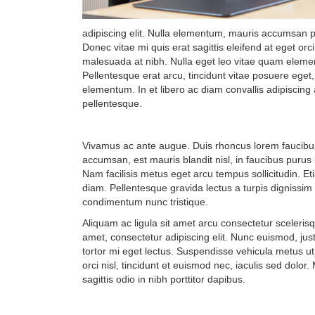
adipiscing elit. Nulla elementum, mauris accumsan por
Donec vitae mi quis erat sagittis eleifend at eget or
malesuada at nibh. Nulla eget leo vitae quam element
Pellentesque erat arcu, tincidunt vitae posuere eget
elementum. In et libero ac diam convallis adipiscing 
pellentesque.
Vivamus ac ante augue. Duis rhoncus lorem faucibus e
accumsan, est mauris blandit nisl, in faucibus puru
Nam facilisis metus eget arcu tempus sollicitudin. 
diam. Pellentesque gravida lectus a turpis dignissim
condimentum nunc tristique.
Aliquam ac ligula sit amet arcu consectetur sceleris
amet, consectetur adipiscing elit. Nunc euismod, jus
tortor mi eget lectus. Suspendisse vehicula metus u
orci nisl, tincidunt et euismod nec, iaculis sed dolor.
sagittis odio in nibh porttitor dapibus.