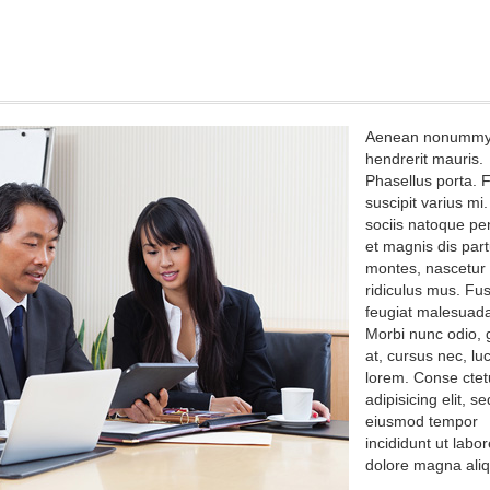
Aenean nonumm
hendrerit mauris.
Phasellus porta. 
suscipit varius m
sociis natoque pe
et magnis dis part
montes, nascetur
ridiculus mus. Fu
feugiat malesuada
Morbi nunc odio, 
at, cursus nec, luc
lorem. Conse ctet
adipisicing elit, s
eiusmod tempor
incididunt ut labor
dolore magna aliq