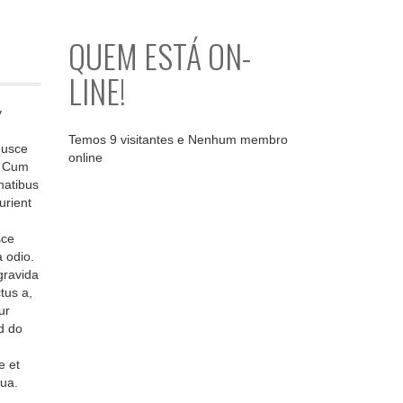
QUEM ESTÁ ON-
LINE!
y
Temos 9 visitantes e Nenhum membro
Fusce
online
i. Cum
natibus
urient
sce
 odio.
gravida
tus a,
ur
ed do
e et
ua.