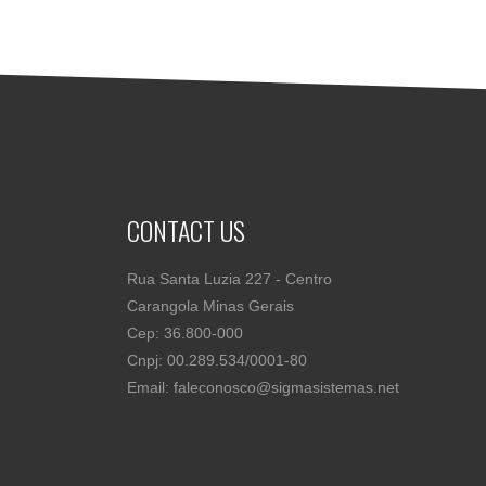
CONTACT US
Rua Santa Luzia 227 - Centro
Carangola Minas Gerais
Cep: 36.800-000
Cnpj: 00.289.534/0001-80
Email: faleconosco@sigmasistemas.net