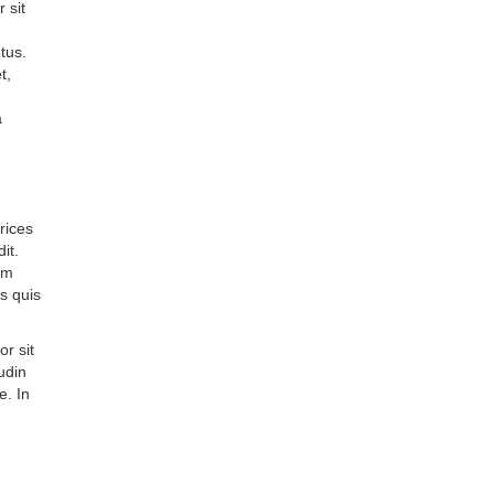
 sit
tus.
t,
a
rices
it.
um
s quis
r sit
udin
e. In